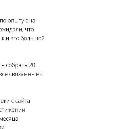
(по опыту она
ожидали, что
,к и это большой
сь собрать 20
все связанные с
вки с сайта
остижении
 месяца
ми.