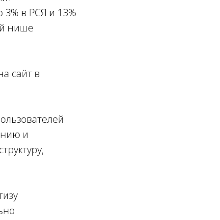
о 3% в РСЯ и 13%
ой нише
на сайт в
пользователей
ению и
труктуру,
тизу
ьно